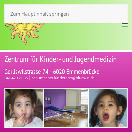
Zum Hauptinhalt springen
Zentrum für Kinder- und Jugendmedizin
Gerliswilstrasse 74 - 6020 Emmenbrücke
|
041 420 21 36
schumacher.kinderarzt@bluewin.ch